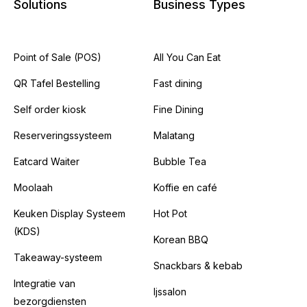
Solutions
Business Types
Point of Sale (POS)
All You Can Eat
QR Tafel Bestelling
Fast dining
Self order kiosk
Fine Dining
Reserveringssysteem
Malatang
Eatcard Waiter
Bubble Tea
Moolaah
Koffie en café
Keuken Display Systeem
Hot Pot
(KDS)
Korean BBQ
Takeaway-systeem
Snackbars & kebab
Integratie van
Ijssalon
bezorgdiensten