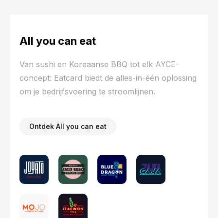
All you can eat
Van sushi en Koreaanse BBQ tot elk AYCE-
concept: Eatcard biedt de alles-in-één oplossing
om je bedrijfsvoering te stroomlijnen.
Ontdek All you can eat