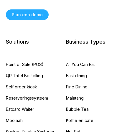
Plan een demo
Solutions
Business Types
Point of Sale (POS)
All You Can Eat
QR Tafel Bestelling
Fast dining
Self order kiosk
Fine Dining
Reserveringssysteem
Malatang
Eatcard Waiter
Bubble Tea
Moolaah
Koffie en café
Keuken Display Systeem
Hot Pot