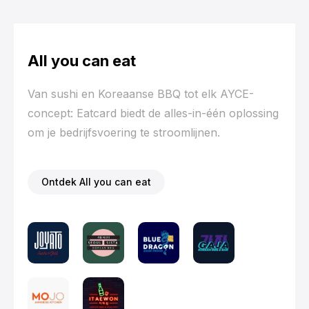
All you can eat
Van sushi en Koreaanse BBQ tot elk AYCE-
concept: Eatcard biedt de alles-in-één oplossing
om je bedrijfsvoering te stroomlijnen.
Ontdek All you can eat