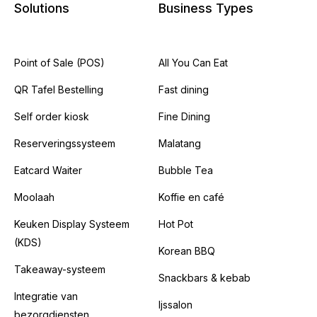
Solutions
Business Types
Point of Sale (POS)
All You Can Eat
QR Tafel Bestelling
Fast dining
Self order kiosk
Fine Dining
Reserveringssysteem
Malatang
Eatcard Waiter
Bubble Tea
Moolaah
Koffie en café
Keuken Display Systeem
Hot Pot
(KDS)
Korean BBQ
Takeaway-systeem
Snackbars & kebab
Integratie van
Ijssalon
bezorgdiensten