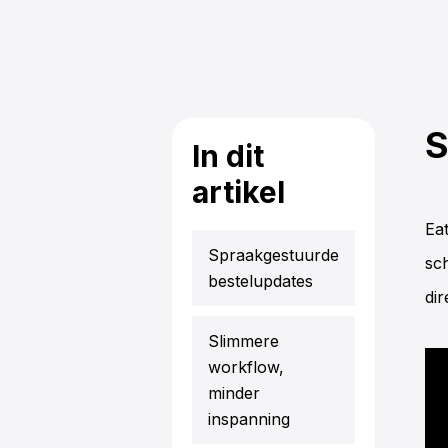
S
In dit
artikel
Eat
Spraakgestuurde
sc
bestelupdates
di
Slimmere
workflow,
minder
inspanning