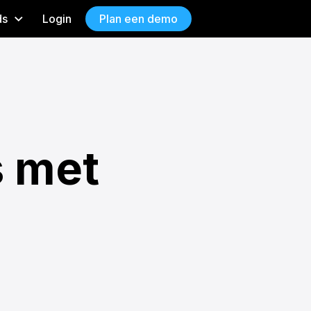
ds
Login
Plan een demo
s met