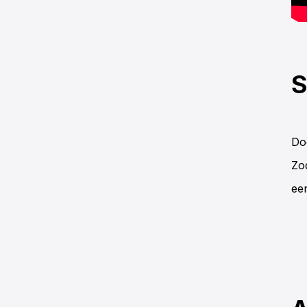
S
Do
Zo
ee