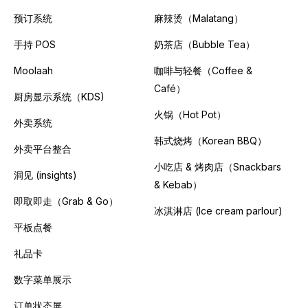
预订系统
麻辣烫（Malatang）
手持 POS
奶茶店（Bubble Tea）
Moolaah
咖啡与轻餐（Coffee &
Café）
厨房显示系统（KDS)
火锅（Hot Pot）
外卖系统
韩式烧烤（Korean BBQ）
外卖平台整合
小吃店 & 烤肉店（Snackbars
洞见 (insights)
& Kebab）
即取即走（Grab & Go）
冰淇淋店 (Ice cream parlour)
平板点餐
礼品卡
数字菜单展示
订单状态屏