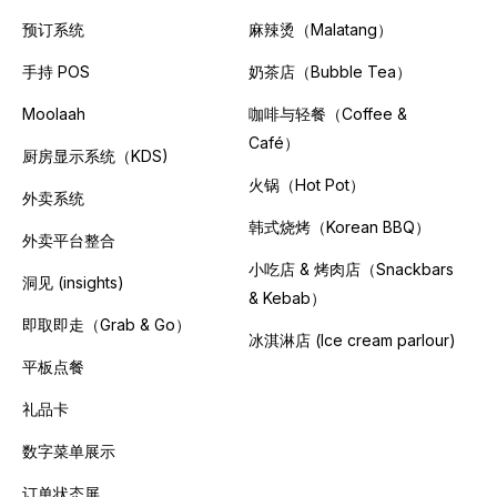
预订系统
麻辣烫（Malatang）
手持 POS
奶茶店（Bubble Tea）
Moolaah
咖啡与轻餐（Coffee &
Café）
厨房显示系统（KDS)
火锅（Hot Pot）
外卖系统
韩式烧烤（Korean BBQ）
外卖平台整合
小吃店 & 烤肉店（Snackbars
洞见 (insights)
& Kebab）
即取即走（Grab & Go）
冰淇淋店 (Ice cream parlour)
平板点餐
礼品卡
数字菜单展示
订单状态屏