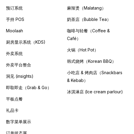
预订系统
麻辣烫（Malatang）
手持 POS
奶茶店（Bubble Tea）
Moolaah
咖啡与轻餐（Coffee &
Café）
厨房显示系统（KDS)
火锅（Hot Pot）
外卖系统
韩式烧烤（Korean BBQ）
外卖平台整合
小吃店 & 烤肉店（Snackbars
洞见 (insights)
& Kebab）
即取即走（Grab & Go）
冰淇淋店 (Ice cream parlour)
平板点餐
礼品卡
数字菜单展示
订单状态屏